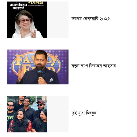
সরগম ফেব্রুয়ারি ২০২৬
নতুন রূপে ফিরছেন তাহসান
দুই যুগে চিরকুট