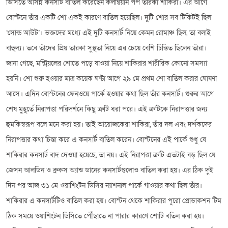
ডিসিতে আসন্ন কনসার্ট বাতিল করেছেন কলম্বিয়ান পপ তারকা শাকিরা। এর আগে
বোস্টনে তাঁর একটি শো একই কারণে বাতিল হয়েছিল। দুটি শোর সব টিকিটই ছিল
‘সোল্ড আউট’। ভক্তদের মধ্যে এই দুটি কনসার্ট নিয়ে কেমন রোমাঞ্চ ছিল, তা বলাই
বাহুল্য। তবে তাঁদের প্রিয় তারকা সুস্থতা নিয়ে এর চেয়ে বেশি চিন্তিত ছিলেন তাঁরা।
জানা গেছে, মন্ট্রিয়লের শোতে পড়ে যাওয়া নিয়ে শাকিরার শারীরিক কোনো সমস্যা
হয়নি। শো শুরু হওয়ার মাত্র কয়েক ঘণ্টা আগে ২৯ মে প্রথম শো বাতিল করার ঘোষণা
আসে। এদিন বোস্টনের ফেনওয়ে পার্কে হওয়ার কথা ছিল তাঁর কনসার্ট। শুরুর আগে
শেষ মুহূর্তে নিরাপত্তা পরিদর্শনে কিছু ত্রুটি ধরা পরে। এই ত্রুটিকে নিরাপত্তার জন্য
হুমকিস্বরূপ বলে মনে করা হয়। তাই আয়োজকেরা শাকিরা, তাঁর দল এবং দর্শকদের
নিরাপত্তার কথা চিন্তা করে এ কনসার্ট বাতিল করেন। বোস্টনের এই পার্কে শুধু যে
শাকিরার কনসার্ট বাদ দেওয়া হয়েছে, তা নয়। এই নিরাপত্তা ত্রুটি এতটাই বড় ছিল যে
জেসন আলডিন ও ব্রুকস অ্যান্ড ডানের কনসার্টগুলোও বাতিল করা হয়। এর ঠিক দুই
দিন পর আজ ৩১ মে ওয়াশিংটন ডিসির ন্যাশনাল পার্কে গাওয়ার কথা ছিল তাঁর।
শাকিরার এ কনসার্টটিও বাতিল করা হয়। বোস্টন থেকে শাকিরার পুরো প্রোডাকশন টিম
ঠিক সময়ে ওয়াশিংটন ডিসিতে পৌঁছাতে না পারার কারণে শোটি বতিল করা হয়।