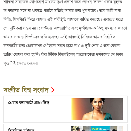
শাকিরা সামাজিক যোগাযোগ মাধ্যমে দুঃখ প্রকাশ করে লেখেন, ‘দারুণ একটি মুহূর্তে
আপনাদের সঙ্গে না থাকতে পারাটা সত্যিই আমার জন্য খুব কষ্টের। তবে আমি কথা
দিচ্ছি, শিগগিরই ফিরে আসব। এই পরিস্থিতি আমাকে ব্যথিত করেছে। এবারের মতো
শো দুটি করা সম্ভব নয়। বোস্টনের অপ্রত্যাশিত এবং দুর্ভাগ্যজনক কিছু সমস্যার কারণে
আমার ও অন্য শিল্পীদের ক্ষতি হয়েছে। সেই কারণেই ডিসিতে আমার নির্ধারিত
কনসার্টের জন্য প্রোডাকশন পৌঁছানো সম্ভব হচ্ছে না।’ এ দুটি শোর এখনো কোনো
তারিখ ঘোষণা করা হয়নি। যাঁরা টিকিট কিনেছিলেন, আয়োজকেরা দর্শকদের সে টাকা
পুরোটাই ফেরত দেবেন।
সংগীত বিশ্ব সংবাদ
শ্রেয়ার কনাসার্টে প্রচণ্ড ভিড়
সিডনিতে মাইলস