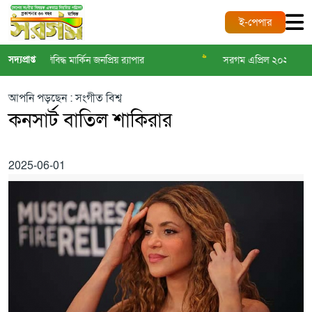
ই-পেপার
>>
সদ্যপ্রাপ্ত
গুলিবিদ্ধ মার্কিন জনপ্রিয় র‌্যাপার
সরগম এপ্রিল ২০২৬
আপনি পড়ছেন : সংগীত বিশ্ব
কনসার্ট বাতিল শাকিরার
2025-06-01