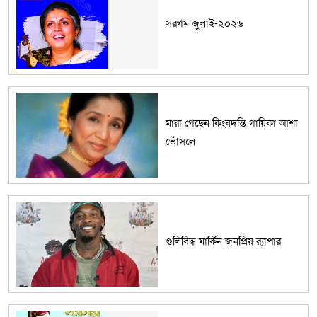
সরগম জুলাই-২০২৬
মারা গেছেন কিংবদন্তি গায়িকা আশা
ভোঁসলে
গুলিবিদ্ধ মার্কিন জনপ্রিয় র‌্যাপার