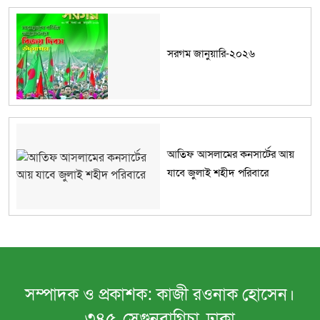
সরগম জানুয়ারি-২০২৬
আতিফ আসলামের কনসার্টের আয়
যাবে জুলাই শহীদ পরিবারে
সম্পাদক ও প্রকাশক: কাজী রওনাক হোসেন।
৩৪৫, সেগুনবাগিচা, ঢাকা