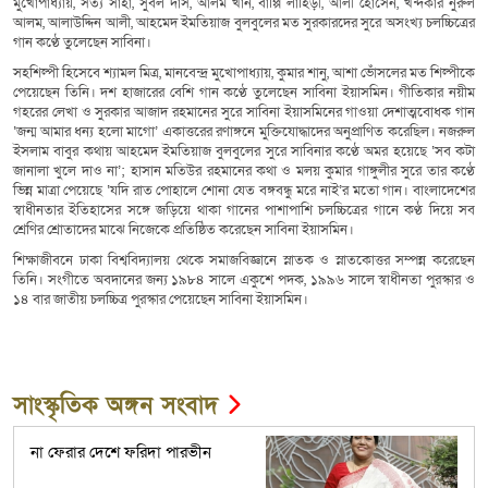
মুখোপাধ্যায়, সত্য সাহা, সুবল দাস, আলম খান, বাপ্পি লাহিড়ী, আলী হোসেন, খন্দকার নুরুল
আলম, আলাউদ্দিন আলী, আহমেদ ইমতিয়াজ বুলবুলের মত সুরকারদের সুরে অসংখ্য চলচ্চিত্রের
গান কণ্ঠে তুলেছেন সাবিনা।
সহশিল্পী হিসেবে শ্যামল মিত্র, মানবেন্দ্র মুখোপাধ্যায়, কুমার শানু, আশা ভোঁসলের মত শিল্পীকে
পেয়েছেন তিনি। দশ হাজারের বেশি গান কণ্ঠে তুলেছেন সাবিনা ইয়াসমিন। গীতিকার নয়ীম
গহরের লেখা ও সুরকার আজাদ রহমানের সুরে সাবিনা ইয়াসমিনের গাওয়া দেশাত্মবোধক গান
‘জন্ম আমার ধন্য হলো মাগো’ একাত্তরের রণাঙ্গনে মুক্তিযোদ্ধাদের অনুপ্রাণিত করেছিল। নজরুল
ইসলাম বাবুর কথায় আহমেদ ইমতিয়াজ বুলবুলের সুরে সাবিনার কণ্ঠে অমর হয়েছে ‘সব কটা
জানালা খুলে দাও না’; হাসান মতিউর রহমানের কথা ও মলয় কুমার গাঙ্গুলীর সুরে তার কণ্ঠে
ভিন্ন মাত্রা পেয়েছে ‘যদি রাত পোহালে শোনা যেত বঙ্গবন্ধু মরে নাই’র মতো গান। বাংলাদেশের
স্বাধীনতার ইতিহাসের সঙ্গে জড়িয়ে থাকা গানের পাশাপাশি চলচ্চিত্রের গানে কণ্ঠ দিয়ে সব
শ্রেণির শ্রোতাদের মাঝে নিজেকে প্রতিষ্ঠিত করেছেন সাবিনা ইয়াসমিন।
শিক্ষাজীবনে ঢাকা বিশ্ববিদ্যালয় থেকে সমাজবিজ্ঞানে স্নাতক ও স্নাতকোত্তর সম্পন্ন করেছেন
তিনি। সংগীতে অবদানের জন্য ১৯৮৪ সালে একুশে পদক, ১৯৯৬ সালে স্বাধীনতা পুরস্কার ও
১৪ বার জাতীয় চলচ্চিত্র পুরস্কার পেয়েছেন সাবিনা ইয়াসমিন।
সাংস্কৃতিক অঙ্গন সংবাদ
না ফেরার দেশে ফরিদা পারভীন