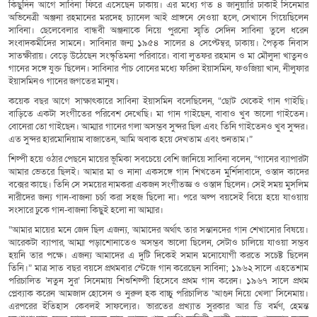
কিছুদিন আগে সাবিনা ফিরে এসেছেন ঢাকায়। এর মধ্যে গত ৪ জানুয়ারি ঢাকাই সিনেমার
অভিনেত্রী অঞ্জনা রহমানের মরদেহ চ্যানেল আই প্রাঙ্গনে নেওয়া হলে, সেখানে গিয়েছিলেন
সাবিনা। ছেলেবেলার বান্ধবী অঞ্জনাকে নিয়ে পুরনো স্মৃতি সেদিন সাবিনা তুলে ধরেন
সংবাদকর্মীদের সামনে। সাবিনার জন্ম ১৯৫৪ সালের ৪ সেপ্টেম্বর, ঢাকায়। পৈতৃক নিবাস
সাতক্ষীরায়। বেড়ে উঠেছেন সংস্কৃতিমনা পরিবারে। বাবা লুতফর রহমান ও মা মৌলুদা খাতুনও
গানের সঙ্গে যুক্ত ছিলেন। সাবিনার পাঁচ বোনের মধ্যে ফরিদা ইয়াসমিন, ফওজিয়া খান, নীলুফার
ইয়াসমিনও গানের জগতের মানুষ।
কয়েক বছর আগে সাক্ষাৎকারে সাবিনা ইয়াসমিন বলেছিলেন, “ছোট থেকেই গান গাইছি।
বাড়িতে একটা সংগীতের পরিবেশ দেখেছি। মা গান গাইছেন, বাবাও খুব ভালো গাইতেন।
বোনেরা তো গাইছেন। আম্মার গানের গলা অসম্ভব সুন্দর ছিল এবং তিনি গাইতেনও খুব সুন্দর।
এত সুন্দর হারমোনিয়াম বাজাতেন, আমি অবাক হয়ে দেখতাম এবং শুনতাম।”
শিল্পী হয়ে ওঠার পেছনে মায়ের ভূমিকা সবচেয়ে বেশি জানিয়ে সাবিনা বলেন, “গানের ব্যাপারটা
আমার ভেতরে ছিলই। আমার মা ও নানা একসঙ্গে গান শিখতেন মুর্শিদাবাদে, ওস্তাদ কাদের
বক্সের কাছে। তিনি সে সময়ের নামকরা একজন সংগীতজ্ঞ ও ওস্তাদ ছিলেন। সেই সময় মুসলিম
নারীদের জন্য গান-বাজনা চর্চা করা সহজ ছিলো না। পরে অল্প বয়সেই বিয়ে হয়ে যাওয়ায়
সংসারে ঢুকে গান-বাজনা কিছুই হলো না আম্মার।
“আমার মায়ের মনে জেদ ছিল এজন্য, আমাদের অর্থাৎ তার সন্তানদের গান শেখানোর বিষয়ে।
আরেকটা ব্যাপার, আম্মা পড়াশোনাতেও অসম্ভব ভালো ছিলেন, সেটাও চালিয়ে যাওয়া সম্ভব
হয়নি তার পক্ষে। এজন্য আমাদের এ দুটি দিকেই সমান মনোযোগী করতে সচেষ্ট ছিলেন
তিনি।” মাত্র সাত বছর বয়সে প্রথমবার স্টেজে গান করেছেন সাবিনা; ১৯৬২ সালে এহতেশাম
পরিচালিত ‘নতুন সুর’ সিনেমায় শিশুশিল্পী হিসেবে প্রথম গান করেন। ১৯৬৭ সালে প্রথম
প্লেব্যাক করেন আমজাদ হোসেন ও নুরুল হক বাচ্চু পরিচালিত ‘আগুন নিয়ে খেলা’ সিনেমায়।
এরপরের ইতিহাস কেবলই সাফল্যের। ভারতের প্রখ্যাত সুরকার আর ডি বর্মণ, হেমন্ত