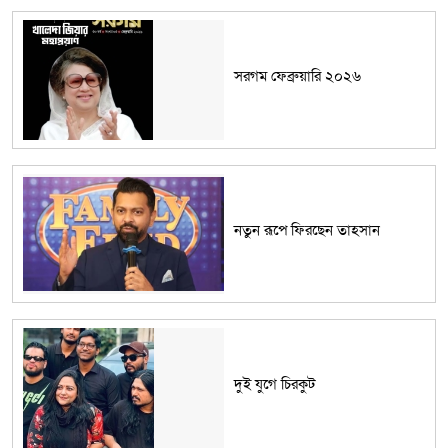
সরগম ফেব্রুয়ারি ২০২৬
নতুন রূপে ফিরছেন তাহসান
দুই যুগে চিরকুট