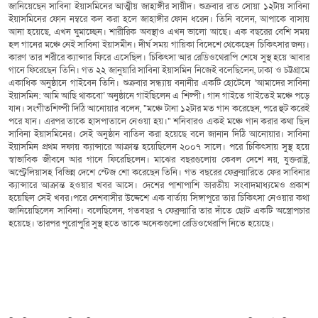
জানিয়েছেন সাবিনা ইয়াসমিনের আত্মীয় জাহাঙ্গীর সায়ীদ। শুক্রবার রাত সোয়া ১২টায় সাবিনা
ইয়াসমিনের ফোন নম্বরে কল করা হলে জাহাঙ্গীর ফোন ধরেন। তিনি বলেন, আপাকে বাসায়
আনা হয়েছে, এখন ঘুমাচ্ছেন। শারীরিক অবস্থাও এখন ভালো আছে। এক বছরের বেশি সময়
হল গানের মঞ্চে নেই সাবিনা ইয়াসমীন। দীর্ঘ সময় গায়িকা বিদেশে থেকেছেন চিকিৎসার জন্য।
কারণ তার শরীরে ক্যান্সার ফিরে এসেছিল। চিকিৎসা আর রেডিওথেরাপি শেষে সুস্থ হয়ে আবার
গানে ফিরেছেন তিনি। গত ২২ জানুয়ারি সাবিনা ইয়াসমিন নিজেই বলেছিলেন, ঢাকা ও চট্টগ্রামে
একাধিক অনুষ্ঠানে গাইবেন তিনি। শুক্রবার সন্ধ্যায় বনানীর একটি হোটেলে ‘আমাদের সাবিনা
ইয়াসমিন: আমি আছি থাকবো’ অনুষ্ঠানে গাইছিলেন এ শিল্পী। গান গাইতে গাইতেই মঞ্চে পড়ে
যান। সংগীতশিল্পী দিঠি আনোয়ার বলেন, "মঞ্চে টানা ১২টার মত গান করেছেন, পরে হুট করেই
পরে যান। এরপর তাকে হাসপাতালে নেওয়া হয়।" শনিবারও একই মঞ্চে গান করার কথা ছিল
সাবিনা ইয়াসমিনের। সেই অনুষ্ঠান বাতিল করা হয়েছে বলে জানান দিঠি আনোয়ার। সাবিনা
ইয়াসমিন প্রথম দফায় ক্যান্সারে আক্রান্ত হয়েছিলেন ২০০৭ সালে। পরে চিকিৎসায় সুস্থ হয়ে
স্বাভাবিক জীবনে আর গানে ফিরেছিলেন। মাঝের বছরগুলোয় কেবল দেশে নয়, যুক্তরাষ্ট্র,
অস্ট্রেলিয়াসহ বিভিন্ন দেশে স্টেজ শো করেছেন তিনি। গত বছরের ফেব্রুয়ারিতে ফের সাবিনার
ক্যান্সারে আক্রান্ত হওয়ার খবর আসে। দেশের পাশাপাশি ভারতীয় সংবাদমাধ্যমেও প্রকাশ
হয়েছিল সেই খবর।পরে দেশবাসীর উদ্দেশে এক বার্তায় সিঙ্গাপুরে তার চিকিৎসা নেওয়ার কথা
জানিয়েছিলেন সাবিনা। বলেছিলেন, গতবছর ৭ ফেব্রুয়ারি তার দাঁতে ছোট একটি অস্ত্রোপচার
হয়েছে। তারপর পুরোপুরি সুস্থ হতে তাকে অনেকগুলো রেডিওথেরাপি নিতে হয়েছে।