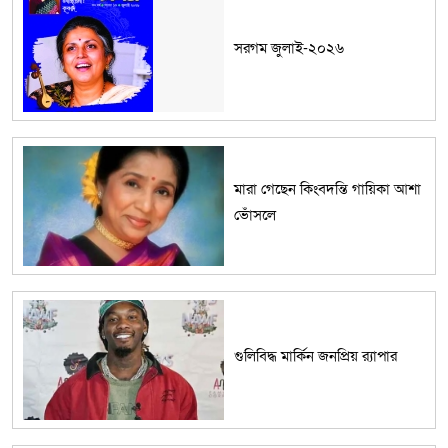
সরগম জুলাই-২০২৬
মারা গেছেন কিংবদন্তি গায়িকা আশা
ভোঁসলে
গুলিবিদ্ধ মার্কিন জনপ্রিয় র‌্যাপার