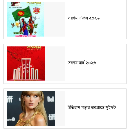
সরগম এপ্রিল ২০২৬
সরগম মার্চ-২০২৬
ইতিহাস গড়ার দ্বারপ্রান্তে সুইফট