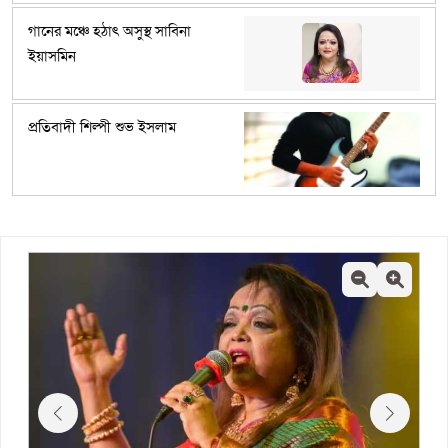
গানের মঞ্চে হঠাৎ অসুস্থ সাবিনা
ইয়াসমিন
প্রতিবাদী শিল্পী শুভ ইসলাম