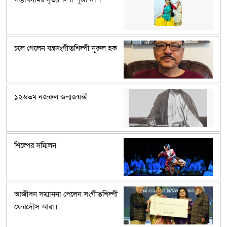
চলে গেলেন যন্ত্রসংগীতশিল্পী নূরুল হক
১২৬তম নজরুল জন্মজয়ন্তী
শিল্পের সম্মিলন
আজীবন সম্মাননা পেলেন সংগীতশিল্পী
ফেরদৌস আরা।