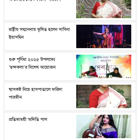
রাষ্ট্রীয় সম্মাননায় ভূষিত হলেন সাবিনা
ইয়াসমিন
গুরু পূর্ণিমা ২০২৫ উপলক্ষ্যে
‘ছন্দকলা’র বিশেষ আয়োজন
শ্বাসকষ্ট নিয়ে হাসপাতালে ফরিদা
পারভীন
প্রতিভাময়ী অদিতি পাল