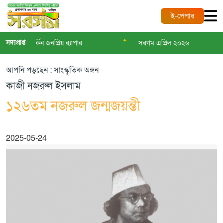
ই-পেপার
>>
>>
িদ্ধ মার্কিন জনপ্রিয় র‌্যাপার
সদ্যপ্রাপ্ত
সরগম এপ্রিল ২০২৬
আপনি পড়ছেন : সাংস্কৃতিক অঙ্গন
কাজী নজরুল ইসলাম
১২৬তম নজরুল জন্মজয়ন্তী
2025-05-24