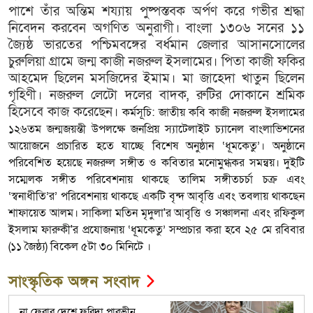
পাশে
তাঁর
অন্তিম
শয্যায়
পুষ্পস্তবক
অর্পণ
করে
গভীর
শ্রদ্ধা
নিবেদন
করবেন
অগণিত
অনুরাগী।
বাংলা
১৩০৬
সনের
১১
জ্যৈষ্ঠ
ভারতের
পশ্চিমবঙ্গের
বর্ধমান
জেলার
আসানসোলের
চুরুলিয়া
গ্রামে
জন্ম
কাজী
নজরুল
ইসলামের।
পিতা
কাজী
ফকির
আহমেদ
ছিলেন
মসজিদের
ইমাম।
মা
জাহেদা
খাতুন
ছিলেন
গৃহিণী।
নজরুল
লেটো
দলের
বাদক
,
রুটির
দোকানে
শ্রমিক
হিসেবে
কাজ
করেছেন।
কর্মসূচি: জাতীয় কবি কাজী নজরুল ইসলামের
১২৬তম জন্মজয়ন্তী উপলক্ষে জনপ্রিয় স্যাটেলাইট চ্যানেল বাংলাভিশনের
আয়োজনে প্রচারিত হতে যাচ্ছে বিশেষ অনুষ্ঠান ‘ধূমকেতু’। অনুষ্ঠানে
পরিবেশিত হয়েছে নজরুল সঙ্গীত ও কবিতার মনোমুগ্ধকর সমন্বয়। দুইটি
সম্মেলক সঙ্গীত পরিবেশনায় থাকছে তালিম সঙ্গীতচর্চা চক্র এবং
‘স্বনাধীতি’র’ পরিবেশনায় থাকছে একটি বৃন্দ আবৃত্তি এবং তবলায় থাকছেন
শাফায়েত আলম। সাকিলা মতিন মৃদুলা'র আবৃত্তি ও সঞ্চালনা এবং রফিকুল
ইসলাম ফারুকী'র প্রযোজনায় ‘ধূমকেতু’ সম্প্রচার করা হবে ২৫ মে রবিবার
(১১ জৈষ্ঠ্য) বিকেল ৫টা ৩০ মিনিটে ।
সাংস্কৃতিক অঙ্গন সংবাদ
না ফেরার দেশে ফরিদা পারভীন