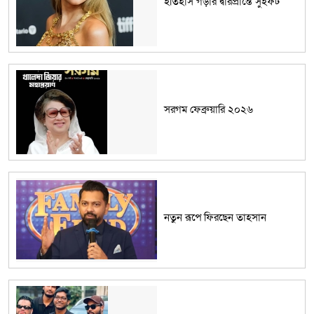
ইতিহাস গড়ার দ্বারপ্রান্তে সুইফট
সরগম ফেব্রুয়ারি ২০২৬
নতুন রূপে ফিরছেন তাহসান