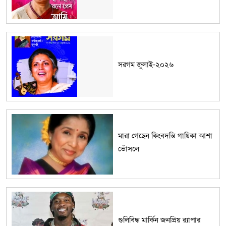
সরগম জুলাই-২০২৬
মারা গেছেন কিংবদন্তি গায়িকা আশা
ভোঁসলে
গুলিবিদ্ধ মার্কিন জনপ্রিয় র‌্যাপার