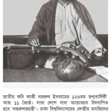
জাতীয়
কবি
কাজী
নজরুল
ইসলামের
১২৬তম
জন্মবার্ষিকী
আজ
১১
জ্যৈষ্ঠ।
সারা
দেশে
নানা
আয়োজনে
উদযাপিত
হবে
‘
নজরুলজয়ন্তী
’
।
ঢাকা
বিশ্ববিদ্যালয়ের
কেন্দ্রীয়
মসজিদের