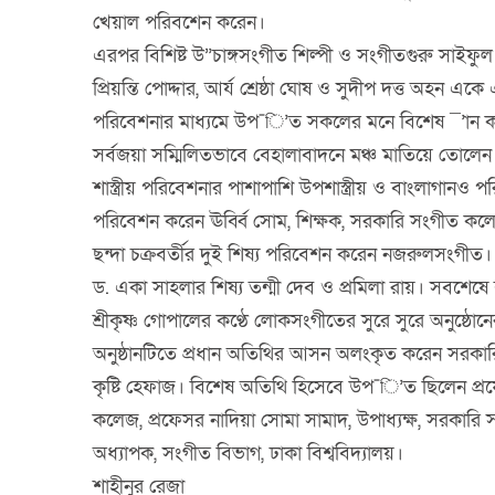
খেয়াল পরিবশেন করেন।
এরপর বিশিষ্ট উ”চাঙ্গসংগীত শিল্পী ও সংগীতগুরু সাইফুল ত
প্রিয়ন্তি পোদ্দার, আর্য শ্রেষ্ঠা ঘোষ ও সুদীপ দত্ত অহন এক
পরিবেশনার মাধ্যমে উপ¯ি’ত সকলের মনে বিশেষ ¯’ান করে
সর্বজয়া সম্মিলিতভাবে বেহালাবাদনে মঞ্চ মাতিয়ে তোলেন
শাস্ত্রীয় পরিবেশনার পাশাপাশি উপশাস্ত্রীয় ও বাংলাগানও
পরিবেশন করেন ঊর্ব্বি সোম, শিক্ষক, সরকারি সংগীত কলে
ছন্দা চক্রবর্তীর দুই শিষ্য পরিবেশন করেন নজরুলসংগীত। এ
ড. একা সাহলার শিষ্য তন্মী দেব ও প্রমিলা রায়। সবশ
শ্রীকৃষ্ণ গোপালের কণ্ঠে লোকসংগীতের সুরে সুরে অনুষ্ঠোনে
অনুষ্ঠানটিতে প্রধান অতিথির আসন অলংকৃত করেন সরকারি সং
কৃষ্টি হেফাজ। বিশেষ অতিথি হিসেবে উপ¯ি’ত ছিলেন প্রফেসর
কলেজ, প্রফেসর নাদিয়া সোমা সামাদ, উপাধ্যক্ষ, সরকারি
অধ্যাপক, সংগীত বিভাগ, ঢাকা বিশ্ববিদ্যালয়।
শাহীনুর রেজা