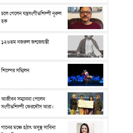
চলে গেলেন যন্ত্রসংগীতশিল্পী নূরুল
হক
১২৬তম নজরুল জন্মজয়ন্তী
শিল্পের সম্মিলন
আজীবন সম্মাননা পেলেন
সংগীতশিল্পী ফেরদৌস আরা।
গানের মঞ্চে হঠাৎ অসুস্থ সাবিনা