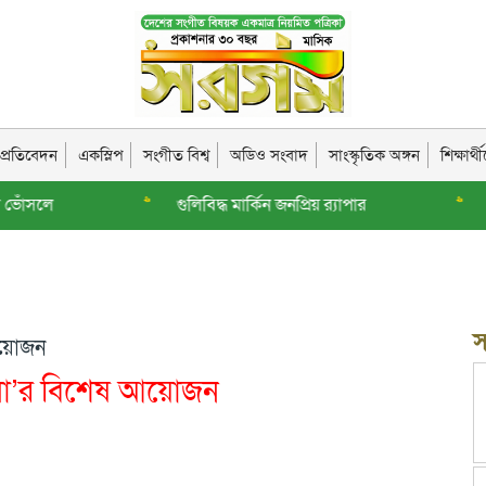
দ প্রতিবেদন
একস্লিপ
সংগীত বিশ্ব
অডিও সংবাদ
সাংস্কৃতিক অঙ্গন
শিক্ষার্
>>
গুলিবিদ্ধ মার্কিন জনপ্রিয় র‌্যাপার
>>
সরগম এপ্
স
 আয়োজন
্দকলা’র বিশেষ আয়োজন