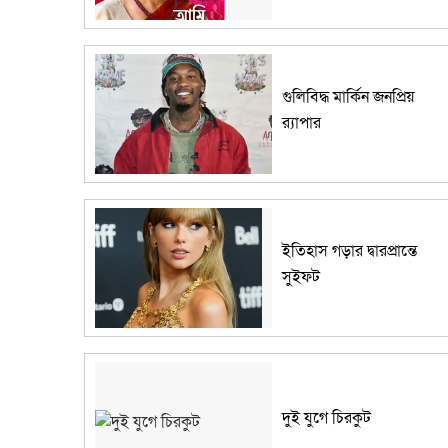
গুলিবিদ্ধ মার্কিন জনপ্রিয়
র‌্যাপার
ইতিহাস গড়ার দ্বারপ্রান্তে
সুইফট
দুই যুগে চিরকুট