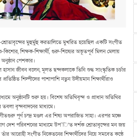
রোতাবৃন্দের মুহুর্মুহু করতালিতে মুখরিত হয়েছিল একটি সংগীত
শু-কিশোর, শিক্ষক-শিক্ষার্থী, গুরু-শিষ্যের অভূতপূর্ব মিলন মেলায়
 অনুষ্ঠান পেশকার।
ুল হাসান জীবন বলেন, মূলত ছন্দকলাকে তিনি শুদ্ধ সাংস্কৃতিক চর্চার
্রতিষ্ঠিত শিল্পীদের পাশাপাশি নতুন উদীয়মান শিক্ষার্থীরাও
াধ্যমে অনুষ্ঠানটি শুরু হয়। বিশেষ অতিথিবৃন্দ ও প্রাধান অতিথির
র তবলা বৃন্দবাদনের মাধ্যমে।
তগুরু পূর্ণ চন্দ্র মণ্ডল এর শিষ্য অপরাজিত সাহা। এরপর মঞ্চে
াগ দেশ পরিবশনের মাধ্যমে উপ¯ি’ত দর্শক শ্রোতাবৃন্দের মন জয়
তাঁর আরোহী সংগীত নিকেতনের শিক্ষার্থীদের নিয়ে সমবেত কন্ঠে