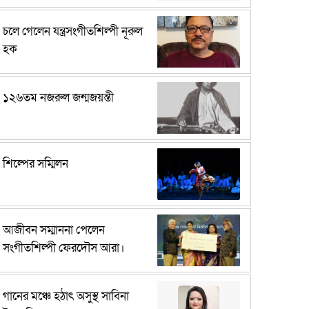
চলে গেলেন যন্ত্রসংগীতশিল্পী নূরুল
হক
১২৬তম নজরুল জন্মজয়ন্তী
শিল্পের সম্মিলন
আজীবন সম্মাননা পেলেন
সংগীতশিল্পী ফেরদৌস আরা।
গানের মঞ্চে হঠাৎ অসুস্থ সাবিনা