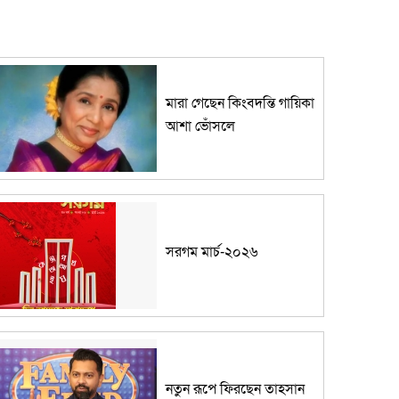
মারা গেছেন কিংবদন্তি গায়িকা
আশা ভোঁসলে
সরগম মার্চ-২০২৬
নতুন রূপে ফিরছেন তাহসান