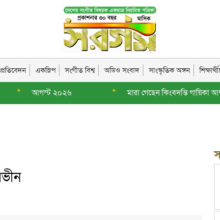
দ প্রতিবেদন
একস্লিপ
সংগীত বিশ্ব
অডিও সংবাদ
সাংস্কৃতিক অঙ্গন
শিক্ষার্
আগস্ট ২০২৬
>>
মারা গেছেন কিংবদন্তি গায়িকা আশা ভোঁসল
স
ারভীন